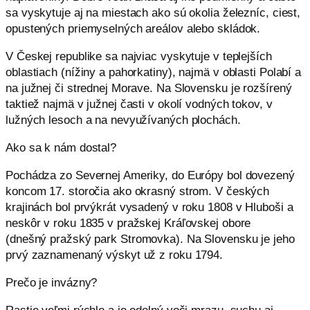
sa vyskytuje aj na miestach ako sú okolia železníc, ciest,
opustených priemyselných areálov alebo skládok.
V Českej republike sa najviac vyskytuje v teplejších
oblastiach (nížiny a pahorkatiny), najmä v oblasti Polabí a
na južnej či strednej Morave. Na Slovensku je rozšírený
taktiež najmä v južnej časti v okolí vodných tokov, v
lužných lesoch a na nevyužívaných plochách.
Ako sa k nám dostal?
Pochádza zo Severnej Ameriky, do Európy bol dovezený
koncom 17. storočia ako okrasný strom. V českých
krajinách bol prvýkrát vysadený v roku 1808 v
Hluboši
a
neskôr v roku 1835 v pražskej Kráľovskej obore
(dnešn
ý
pražský
park
Stromovka
).
Na Slovensku je jeho
prvý zaznamenaný výskyt už z roku 1794.
Prečo je invázny?