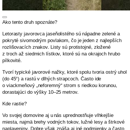
Ako tento druh spoznáte?
Letorasty
javor
ovca
jaseňolistého
sú nápadne zelené a
pokryté sivomodrým povlakom, čo je jeden z najlepších
rozlišovacích znakov. Listy sú
protistojné
, zložené
z
troch
až
siedmich
lístkov, ktoré sú na okrajoch hrubo
pílkovité.
Tvorí typické javorové nažky, ktoré spolu tvoria ostrý uhol
(do 45°) a rastú v dlhých strapcoch. Často ide
o
viackmeňový
„neforemný“ strom s riedkou korunou,
dorastajúci do výšky 10–25 metrov.
Kde rastie?
Vo svojej domovine aj u nás uprednostňuje vlhkejšie
miesta, najmä brehy vodných tokov, lužné lesy a štrkové
naplaveniny. Dobre však znáša aj iné podmienky a často