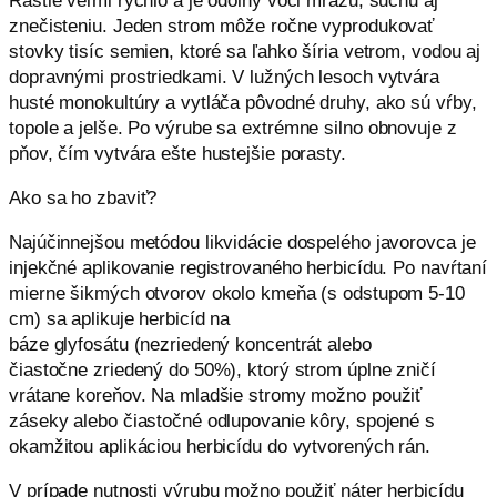
Rastie veľmi rýchlo a je odolný voči mrazu, suchu aj
znečisteniu. Jeden strom môže ročne vyprodukovať
stovky tisíc semien, ktoré sa ľahko šíria vetrom, vodou aj
dopravnými prostriedkami. V lužných lesoch vytvára
husté monokultúry a vytláča pôvodné druhy, ako sú vŕby,
topole a
jelše
. Po výrube sa extrémne silno obnovuje z
pňov, čím vytvára ešte hustejšie porasty.
Ako sa ho zbaviť?
Najúčinnejšou metódou likvidácie dospelého javorovca je
injekčné aplikovanie registrovaného herbicídu. Po navŕtaní
mierne šikmých otvorov okolo kmeňa (s odstupom 5-10
cm) sa aplikuje herbicíd na
báze glyfosátu (nezriedený koncentrát alebo
čiastočne zriedený do 50%), ktorý strom úplne zničí
vrátane koreňov. Na mladšie stromy možno použiť
záseky alebo čiastočné odlupovanie kôry, spojené s
okamžitou aplikáciou herbicídu do vytvorených rán.
V prípade nutnosti výrubu možno použiť náter herbicídu