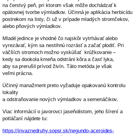
na čerstvý peň, pri ktorom však
môže dochádzať k
opätovnej tvorbe výmladkov. Účinná je aplikácia herbicídu
postrekom na listy, či už v prípade mladých stromčekov,
alebo pňových výmladkov.
Mladé jedince je vhodné čo najskôr vytrhávať alebo
vyrezávať, kým sa nestihnú rozrásť a začať plodiť. Pri
väčších stromoch možno vyskúšať krúžkovanie –
kedy sa dookola kmeňa odstráni kôra a časť lyka,
aby sa prerušil prívod živín. Táto metóda
je však
veľmi prácna.
Účinný manažment preto vyžaduje opakovanú kontrolu
lokality
a odstraňovanie nových výmladkov a semenáčikov.
Viac informácií o javorovci jaseňolistom, jeho šírení a
potláčaní nájdete tu:
https://invaznedruhy.sopsr.sk/negundo-aceroides-