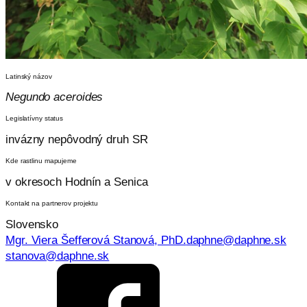
Latinský názov
Negundo aceroides
Legislatívny status
invázny nepôvodný druh SR
Kde rastlinu mapujeme
v okresoch Hodnín a Senica
Kontakt na partnerov projektu
Slovensko
Mgr. Viera Šefferová Stanová, PhD.
daphne@daphne.sk
stanova@daphne.sk